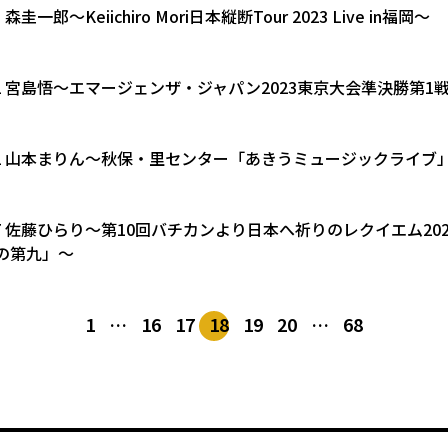
23 森圭一郎〜Keiichiro Mori日本縦断Tour 2023 Live in福岡～
4.22 宮島悟〜エマージェンザ・ジャパン2023東京大会準決勝第1
4.22 山本まりん〜秋保・里センター「あきうミュージックライブ
4.17 佐藤ひらり〜第10回バチカンより日本へ祈りのレクイエム
の第九」〜
1
…
16
17
18
19
20
…
68