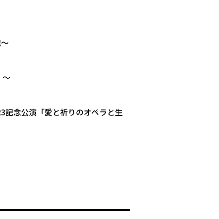
戦〜
」〜
2023記念公演「愛と祈りのオペラと生