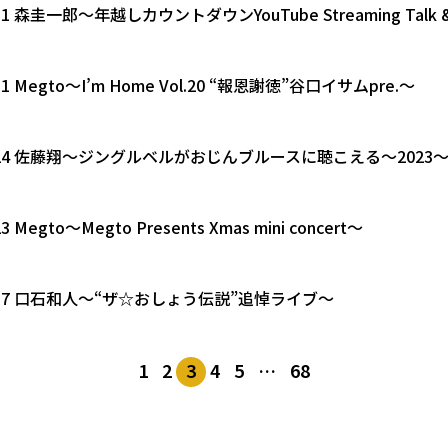
2.31 森圭一郎〜年越しカウントダウンYouTube Streaming Talk &
.31 Megto〜I’m Home Vol.20 “報恩謝徳”谷口イサムpre.～
12.24 佐藤翔〜ジングルベルがおじんブルースに聴こえる〜2023
23 Megto〜Megto Presents Xmas mini concert〜
12.17 口石和人〜“ザ☆おしょう伝説”追悼ライブ〜
1
2
3
4
5
…
68