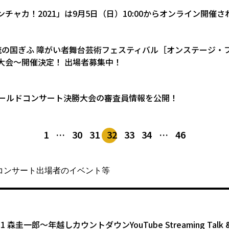
チャカ！2021」は9月5日（日）10:00からオンライン開催さ
流の国ぎふ 障がい者舞台芸術フェスティバル［オンステージ・
大会～開催決定！ 出場者募集中！
ゴールドコンサート決勝大会の審査員情報を公開！
1
…
30
31
32
33
34
…
46
コンサート出場者のイベント等
2.31 森圭一郎〜年越しカウントダウンYouTube Streaming Talk &