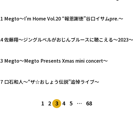
.31 Megto〜I’m Home Vol.20 “報恩謝徳”谷口イサムpre.～
12.24 佐藤翔〜ジングルベルがおじんブルースに聴こえる〜2023
23 Megto〜Megto Presents Xmas mini concert〜
12.17 口石和人〜“ザ☆おしょう伝説”追悼ライブ〜
1
2
3
4
5
…
68