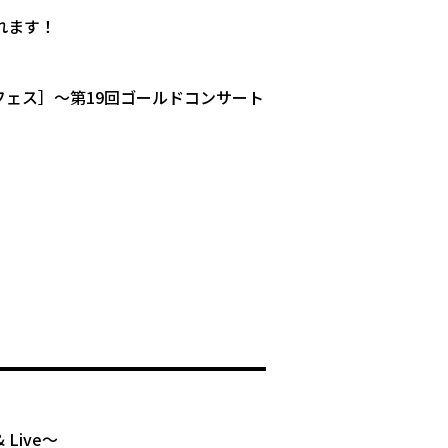
れます！
フェス］～第19回ゴールドコンサート
 Live〜