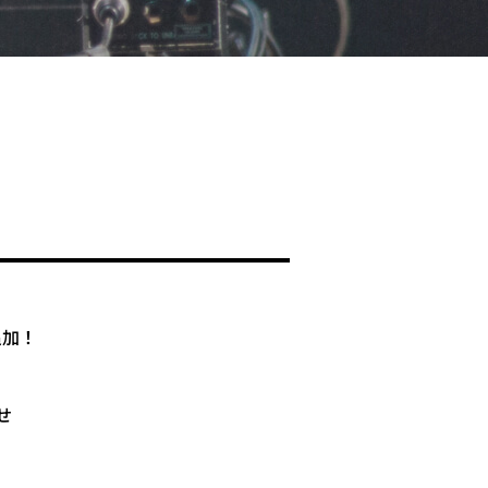
追加！
せ