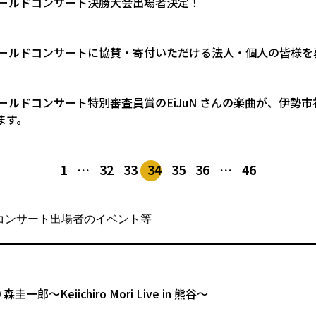
ゴールドコンサート決勝大会出場者決定！
ゴールドコンサートに協賛・寄付いただける法人・個人の皆様を
ゴールドコンサート特別審査員賞のEiJuN さんの楽曲が、伊勢
ます。
1
…
32
33
34
35
36
…
46
コンサート出場者のイベント等
10 森圭一郎〜Keiichiro Mori Live in 熊谷〜