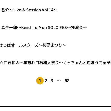
8 香介〜Live & Session Vol.14〜
14 森圭一郎〜Keiichiro Mori SOLO FES〜独演会〜
1.7 はっぱオールスターズ〜初夢まつり〜
12.30 口石和人〜年忘れ口石和人祭り〜くっちゃんと遊ぼう完全
1
2
3
…
68