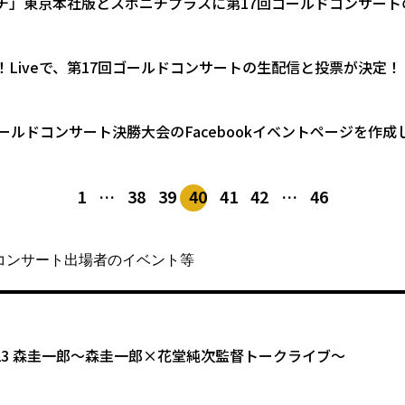
チ」東京本社版とスポニチプラスに第17回ゴールドコンサート
！Liveで、第17回ゴールドコンサートの生配信と投票が決定！
ゴールドコンサート決勝大会のFacebookイベントページを作成
1
…
38
39
40
41
42
…
46
コンサート出場者のイベント等
12.23 森圭一郎〜森圭一郎×花堂純次監督トークライブ〜