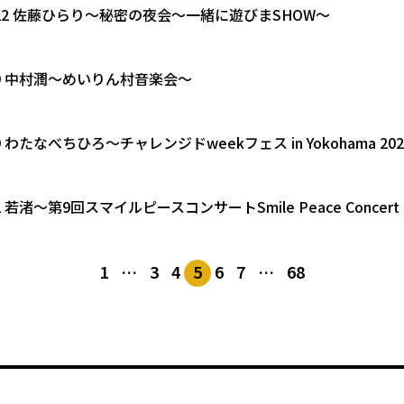
12.22 佐藤ひらり〜秘密の夜会～一緒に遊びまSHOW～
12.9 中村潤～めいりん村音楽会〜
2.9 わたなべちひろ〜チャレンジドweekフェス in Yokohama 20
2.2 若渚〜第9回スマイルピースコンサートSmile Peace Concert 
1
…
3
4
5
6
7
…
68