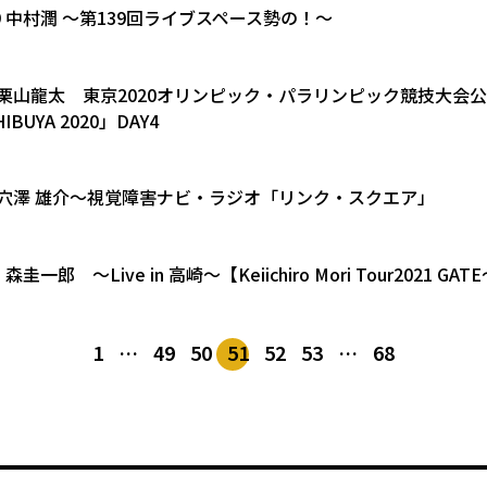
9.19 中村潤 ～第139回ライブスペース勢の！～
9.5 栗山龍太 東京2020オリンピック・パラリンピック競技大会
HIBUYA 2020」DAY4
8.1 穴澤 雄介～視覚障害ナビ・ラジオ「リンク・スクエア」
28 森圭一郎 ～Live in 高崎～【Keiichiro Mori Tour2021 G
1
…
49
50
51
52
53
…
68