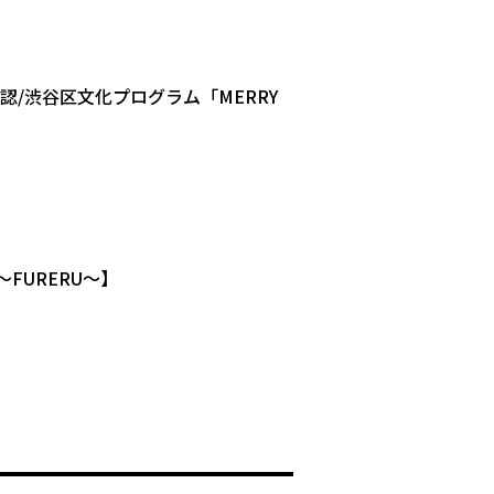
公認/渋谷区文化プログラム「MERRY
ATE～FURERU～】