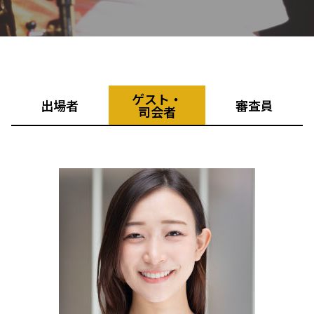
ゲスト・
出場者
審査員
司会者