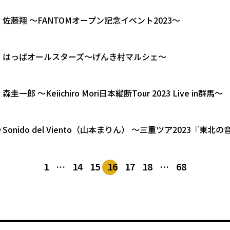
5.21 佐藤翔 〜FANTOMオープン記念イベント2023〜
5.21 はっぱオールスターズ〜げんき村マルシェ〜
21 森圭一郎 〜Keiichiro Mori日本縦断Tour 2023 Live in群馬〜
5.19 Sonido del Viento（山本まりん） 〜三重ツア202
1
…
14
15
16
17
18
…
68