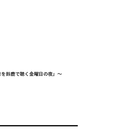
3『東北の音を鈴鹿で聴く金曜日の夜』〜